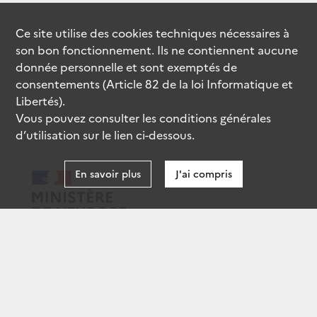
Ce site utilise des
cookies
techniques nécessaires à
son bon fonctionnement. Ils ne contiennent aucune
donnée personnelle et sont exemptés de
consentements (Article 82 de la loi Informatique et
Libertés).
Vous pouvez consulter les conditions générales
d’utilisation sur le lien ci-dessous.
En savoir plus
J'ai compris
data.gouv.fr
gouvernement.fr
legifrance.gouv.fr
service-public.fr