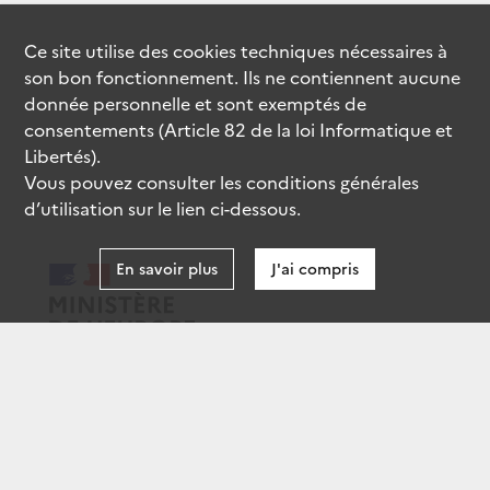
Ce site utilise des
cookies
techniques nécessaires à
son bon fonctionnement. Ils ne contiennent aucune
donnée personnelle et sont exemptés de
consentements (Article 82 de la loi Informatique et
Libertés).
Vous pouvez consulter les conditions générales
d’utilisation sur le lien ci-dessous.
En savoir plus
J'ai compris
data.gouv.fr
gouvernement.fr
legifrance.gouv.fr
service-public.fr