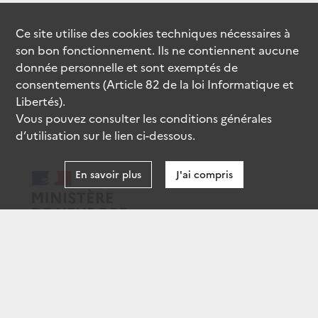
Ce site utilise des
cookies
techniques nécessaires à
son bon fonctionnement. Ils ne contiennent aucune
donnée personnelle et sont exemptés de
consentements (Article 82 de la loi Informatique et
Libertés).
Vous pouvez consulter les conditions générales
d’utilisation sur le lien ci-dessous.
En savoir plus
J'ai compris
data.gouv.fr
gouvernement.fr
legifrance.gouv.fr
service-public.fr