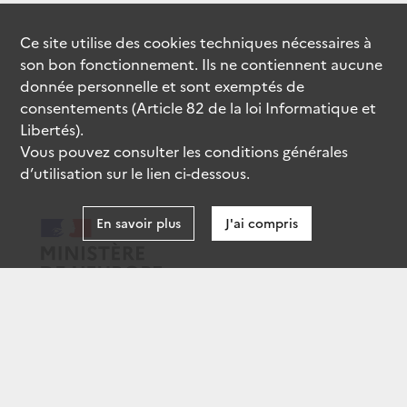
Ce site utilise des
cookies
techniques nécessaires à
son bon fonctionnement. Ils ne contiennent aucune
donnée personnelle et sont exemptés de
consentements (Article 82 de la loi Informatique et
Libertés).
Vous pouvez consulter les conditions générales
d’utilisation sur le lien ci-dessous.
En savoir plus
J'ai compris
data.gouv.fr
gouvernement.fr
legifrance.gouv.fr
service-public.fr