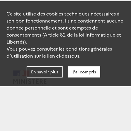
Ce site utilise des
cookies
techniques nécessaires à
son bon fonctionnement. Ils ne contiennent aucune
donnée personnelle et sont exemptés de
consentements (Article 82 de la loi Informatique et
Libertés).
Vous pouvez consulter les conditions générales
d’utilisation sur le lien ci-dessous.
En savoir plus
J'ai compris
data.gouv.fr
gouvernement.fr
legifrance.gouv.fr
service-public.fr