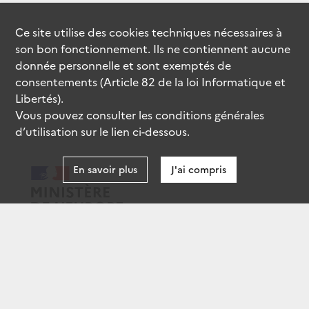
Ce site utilise des
cookies
techniques nécessaires à
son bon fonctionnement. Ils ne contiennent aucune
donnée personnelle et sont exemptés de
consentements (Article 82 de la loi Informatique et
Libertés).
Vous pouvez consulter les conditions générales
d’utilisation sur le lien ci-dessous.
En savoir plus
J'ai compris
data.gouv.fr
gouvernement.fr
legifrance.gouv.fr
service-public.fr