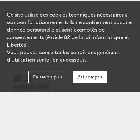
Ce site utilise des
cookies
techniques nécessaires à
son bon fonctionnement. Ils ne contiennent aucune
donnée personnelle et sont exemptés de
consentements (Article 82 de la loi Informatique et
Libertés).
Vous pouvez consulter les conditions générales
d’utilisation sur le lien ci-dessous.
En savoir plus
J'ai compris
data.gouv.fr
gouvernement.fr
legifrance.gouv.fr
service-public.fr