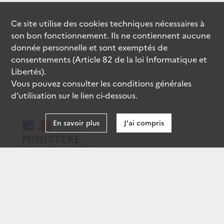
Ce site utilise des
cookies
techniques nécessaires à
son bon fonctionnement. Ils ne contiennent aucune
donnée personnelle et sont exemptés de
consentements (Article 82 de la loi Informatique et
Libertés).
Vous pouvez consulter les conditions générales
d’utilisation sur le lien ci-dessous.
En savoir plus
J'ai compris
data.gouv.fr
gouvernement.fr
legifrance.gouv.fr
service-public.fr