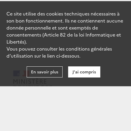
Ce site utilise des
cookies
techniques nécessaires à
son bon fonctionnement. Ils ne contiennent aucune
donnée personnelle et sont exemptés de
consentements (Article 82 de la loi Informatique et
Libertés).
Vous pouvez consulter les conditions générales
d’utilisation sur le lien ci-dessous.
En savoir plus
J'ai compris
data.gouv.fr
gouvernement.fr
legifrance.gouv.fr
service-public.fr