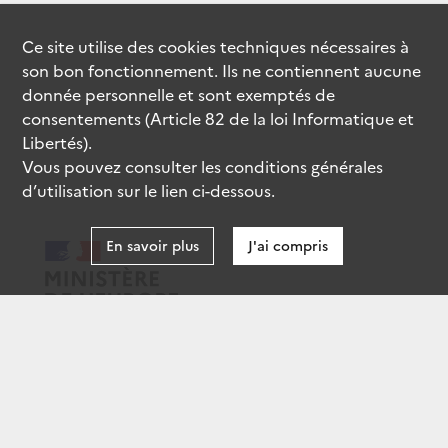
Ce site utilise des
cookies
techniques nécessaires à
son bon fonctionnement. Ils ne contiennent aucune
donnée personnelle et sont exemptés de
consentements (Article 82 de la loi Informatique et
Libertés).
Vous pouvez consulter les conditions générales
d’utilisation sur le lien ci-dessous.
En savoir plus
J'ai compris
data.gouv.fr
gouvernement.fr
legifrance.gouv.fr
service-public.fr