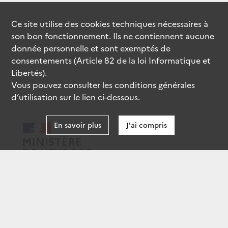
Ce site utilise des
cookies
techniques nécessaires à
son bon fonctionnement. Ils ne contiennent aucune
donnée personnelle et sont exemptés de
consentements (Article 82 de la loi Informatique et
Libertés).
Vous pouvez consulter les conditions générales
d’utilisation sur le lien ci-dessous.
En savoir plus
J'ai compris
data.gouv.fr
gouvernement.fr
legifrance.gouv.fr
service-public.fr