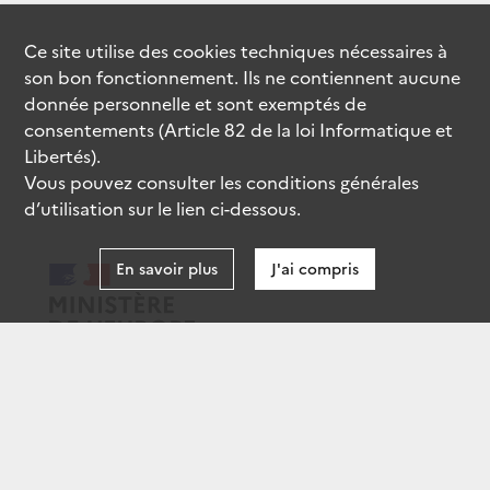
Ce site utilise des
cookies
techniques nécessaires à
son bon fonctionnement. Ils ne contiennent aucune
donnée personnelle et sont exemptés de
consentements (Article 82 de la loi Informatique et
Libertés).
Vous pouvez consulter les conditions générales
d’utilisation sur le lien ci-dessous.
En savoir plus
J'ai compris
data.gouv.fr
gouvernement.fr
legifrance.gouv.fr
service-public.fr