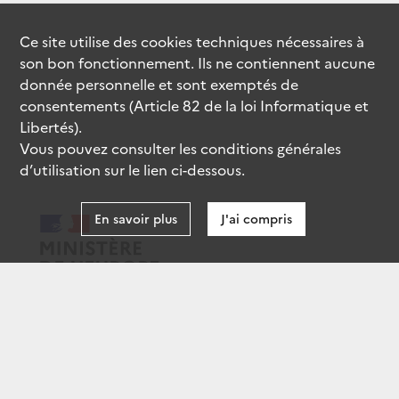
Ce site utilise des
cookies
techniques nécessaires à
son bon fonctionnement. Ils ne contiennent aucune
donnée personnelle et sont exemptés de
consentements (Article 82 de la loi Informatique et
Libertés).
Vous pouvez consulter les conditions générales
d’utilisation sur le lien ci-dessous.
En savoir plus
J'ai compris
data.gouv.fr
gouvernement.fr
legifrance.gouv.fr
service-public.fr