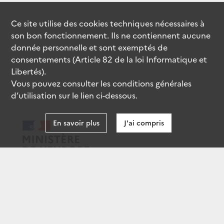
Ce site utilise des
cookies
techniques nécessaires à
son bon fonctionnement. Ils ne contiennent aucune
donnée personnelle et sont exemptés de
consentements (Article 82 de la loi Informatique et
Libertés).
Vous pouvez consulter les conditions générales
d’utilisation sur le lien ci-dessous.
En savoir plus
J'ai compris
data.gouv.fr
gouvernement.fr
legifrance.gouv.fr
service-public.fr