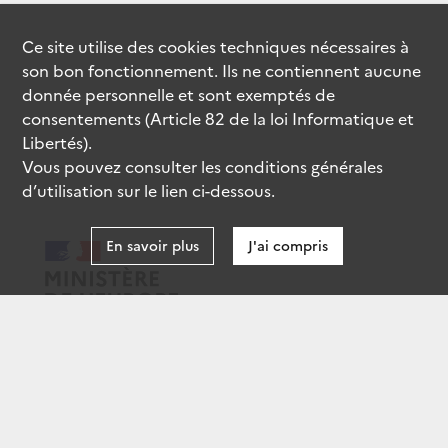
Ce site utilise des
cookies
techniques nécessaires à
son bon fonctionnement. Ils ne contiennent aucune
donnée personnelle et sont exemptés de
consentements (Article 82 de la loi Informatique et
Libertés).
Vous pouvez consulter les conditions générales
d’utilisation sur le lien ci-dessous.
En savoir plus
J'ai compris
data.gouv.fr
gouvernement.fr
legifrance.gouv.fr
service-public.fr