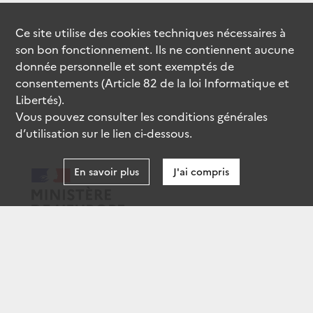
Ce site utilise des
cookies
techniques nécessaires à
son bon fonctionnement. Ils ne contiennent aucune
donnée personnelle et sont exemptés de
consentements (Article 82 de la loi Informatique et
Libertés).
Vous pouvez consulter les conditions générales
d’utilisation sur le lien ci-dessous.
En savoir plus
J'ai compris
data.gouv.fr
gouvernement.fr
legifrance.gouv.fr
service-public.fr