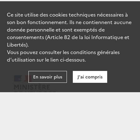
Ce site utilise des
cookies
techniques nécessaires à
son bon fonctionnement. Ils ne contiennent aucune
donnée personnelle et sont exemptés de
consentements (Article 82 de la loi Informatique et
Libertés).
Vous pouvez consulter les conditions générales
d’utilisation sur le lien ci-dessous.
En savoir plus
J'ai compris
data.gouv.fr
gouvernement.fr
legifrance.gouv.fr
service-public.fr