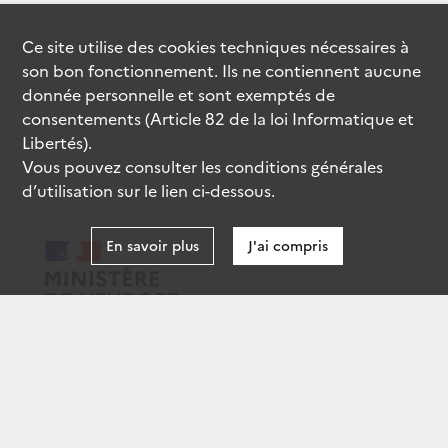
Ce site utilise des
cookies
techniques nécessaires à
son bon fonctionnement. Ils ne contiennent aucune
donnée personnelle et sont exemptés de
consentements (Article 82 de la loi Informatique et
Libertés).
Vous pouvez consulter les conditions générales
d’utilisation sur le lien ci-dessous.
En savoir plus
J'ai compris
data.gouv.fr
gouvernement.fr
legifrance.gouv.fr
service-public.fr