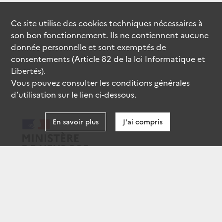
Ce site utilise des
cookies
techniques nécessaires à
son bon fonctionnement. Ils ne contiennent aucune
donnée personnelle et sont exemptés de
consentements (Article 82 de la loi Informatique et
Libertés).
Vous pouvez consulter les conditions générales
d’utilisation sur le lien ci-dessous.
En savoir plus
J'ai compris
data.gouv.fr
gouvernement.fr
legifrance.gouv.fr
service-public.fr