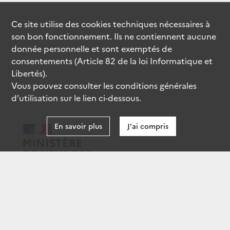
Ce site utilise des
cookies
techniques nécessaires à
son bon fonctionnement. Ils ne contiennent aucune
donnée personnelle et sont exemptés de
consentements (Article 82 de la loi Informatique et
Libertés).
Vous pouvez consulter les conditions générales
d’utilisation sur le lien ci-dessous.
En savoir plus
J'ai compris
data.gouv.fr
gouvernement.fr
legifrance.gouv.fr
service-public.fr