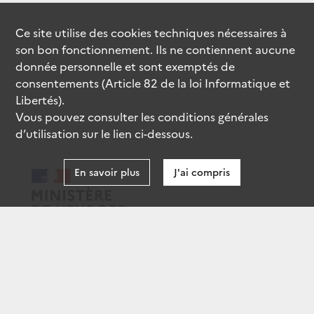
Ce site utilise des
cookies
techniques nécessaires à
son bon fonctionnement. Ils ne contiennent aucune
donnée personnelle et sont exemptés de
consentements (Article 82 de la loi Informatique et
Libertés).
Vous pouvez consulter les conditions générales
d’utilisation sur le lien ci-dessous.
En savoir plus
J'ai compris
data.gouv.fr
gouvernement.fr
legifrance.gouv.fr
service-public.fr