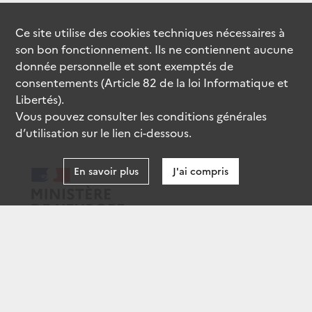
Ce site utilise des
cookies
techniques nécessaires à
son bon fonctionnement. Ils ne contiennent aucune
donnée personnelle et sont exemptés de
consentements (Article 82 de la loi Informatique et
Libertés).
Vous pouvez consulter les conditions générales
d’utilisation sur le lien ci-dessous.
En savoir plus
J'ai compris
data.gouv.fr
gouvernement.fr
legifrance.gouv.fr
service-public.fr