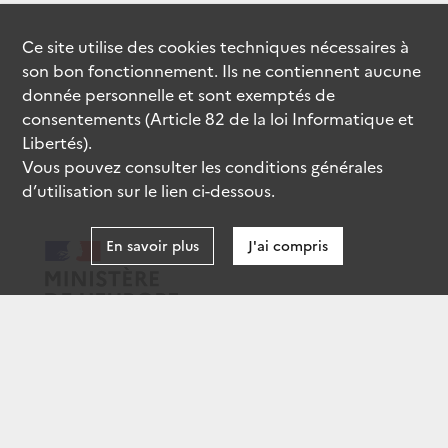
Ce site utilise des
cookies
techniques nécessaires à
son bon fonctionnement. Ils ne contiennent aucune
donnée personnelle et sont exemptés de
consentements (Article 82 de la loi Informatique et
Libertés).
Vous pouvez consulter les conditions générales
d’utilisation sur le lien ci-dessous.
En savoir plus
J'ai compris
data.gouv.fr
gouvernement.fr
legifrance.gouv.fr
service-public.fr