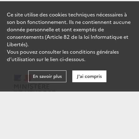
Ce site utilise des
cookies
techniques nécessaires à
son bon fonctionnement. Ils ne contiennent aucune
donnée personnelle et sont exemptés de
consentements (Article 82 de la loi Informatique et
Libertés).
Vous pouvez consulter les conditions générales
d’utilisation sur le lien ci-dessous.
En savoir plus
J'ai compris
data.gouv.fr
gouvernement.fr
legifrance.gouv.fr
service-public.fr