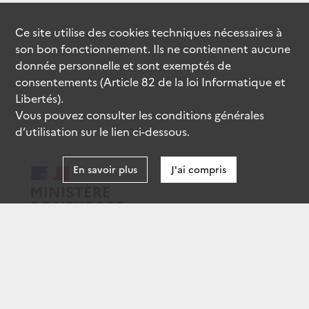
Ce site utilise des
cookies
techniques nécessaires à
son bon fonctionnement. Ils ne contiennent aucune
donnée personnelle et sont exemptés de
consentements (Article 82 de la loi Informatique et
Libertés).
Vous pouvez consulter les conditions générales
d’utilisation sur le lien ci-dessous.
En savoir plus
J'ai compris
data.gouv.fr
gouvernement.fr
legifrance.gouv.fr
service-public.fr