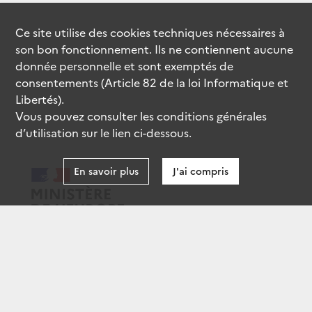
Ce site utilise des
cookies
techniques nécessaires à
son bon fonctionnement. Ils ne contiennent aucune
donnée personnelle et sont exemptés de
consentements (Article 82 de la loi Informatique et
Libertés).
Vous pouvez consulter les conditions générales
d’utilisation sur le lien ci-dessous.
En savoir plus
J'ai compris
data.gouv.fr
gouvernement.fr
legifrance.gouv.fr
service-public.fr