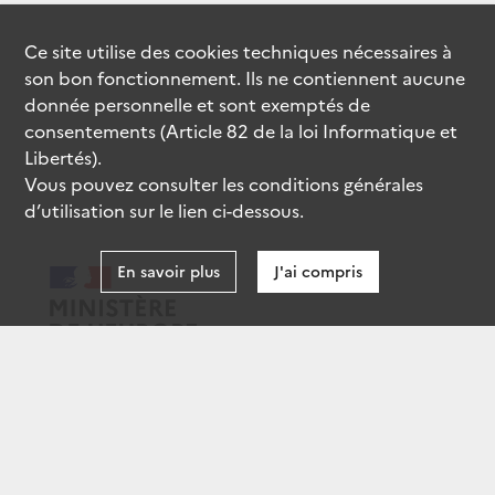
Ce site utilise des
cookies
techniques nécessaires à
son bon fonctionnement. Ils ne contiennent aucune
donnée personnelle et sont exemptés de
consentements (Article 82 de la loi Informatique et
Libertés).
Vous pouvez consulter les conditions générales
d’utilisation sur le lien ci-dessous.
En savoir plus
J'ai compris
data.gouv.fr
gouvernement.fr
legifrance.gouv.fr
service-public.fr