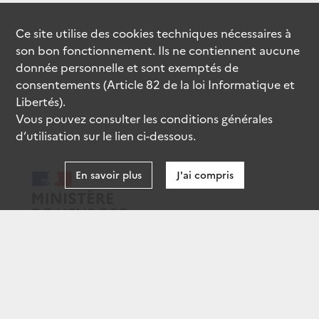
Ce site utilise des
cookies
techniques nécessaires à
son bon fonctionnement. Ils ne contiennent aucune
donnée personnelle et sont exemptés de
consentements (Article 82 de la loi Informatique et
Libertés).
Vous pouvez consulter les conditions générales
d’utilisation sur le lien ci-dessous.
En savoir plus
J'ai compris
data.gouv.fr
gouvernement.fr
legifrance.gouv.fr
service-public.fr