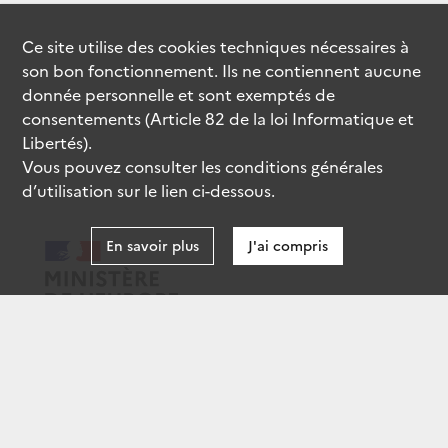
Ce site utilise des
cookies
techniques nécessaires à
son bon fonctionnement. Ils ne contiennent aucune
donnée personnelle et sont exemptés de
consentements (Article 82 de la loi Informatique et
Libertés).
Vous pouvez consulter les conditions générales
d’utilisation sur le lien ci-dessous.
En savoir plus
J'ai compris
data.gouv.fr
gouvernement.fr
legifrance.gouv.fr
service-public.fr