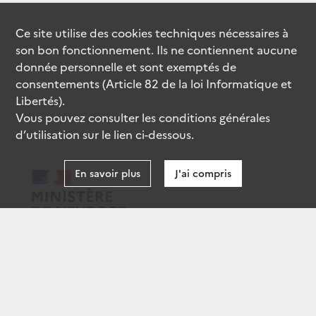
Ce site utilise des
cookies
techniques nécessaires à
son bon fonctionnement. Ils ne contiennent aucune
donnée personnelle et sont exemptés de
consentements (Article 82 de la loi Informatique et
Libertés).
Vous pouvez consulter les conditions générales
d’utilisation sur le lien ci-dessous.
En savoir plus
J'ai compris
data.gouv.fr
gouvernement.fr
legifrance.gouv.fr
service-public.fr