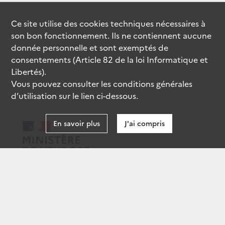
Ce site utilise des
cookies
techniques nécessaires à
son bon fonctionnement. Ils ne contiennent aucune
donnée personnelle et sont exemptés de
consentements (Article 82 de la loi Informatique et
Libertés).
Vous pouvez consulter les conditions générales
d’utilisation sur le lien ci-dessous.
En savoir plus
J'ai compris
data.gouv.fr
gouvernement.fr
legifrance.gouv.fr
service-public.fr