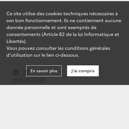
Ce site utilise des
cookies
techniques nécessaires à
son bon fonctionnement. Ils ne contiennent aucune
donnée personnelle et sont exemptés de
consentements (Article 82 de la loi Informatique et
Libertés).
Vous pouvez consulter les conditions générales
d’utilisation sur le lien ci-dessous.
En savoir plus
J'ai compris
data.gouv.fr
gouvernement.fr
legifrance.gouv.fr
service-public.fr