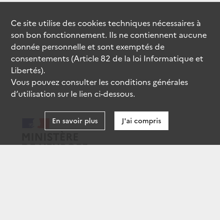
Ce site utilise des
cookies
techniques nécessaires à
son bon fonctionnement. Ils ne contiennent aucune
donnée personnelle et sont exemptés de
consentements (Article 82 de la loi Informatique et
Libertés).
Vous pouvez consulter les conditions générales
d’utilisation sur le lien ci-dessous.
En savoir plus
J'ai compris
data.gouv.fr
gouvernement.fr
legifrance.gouv.fr
service-public.fr