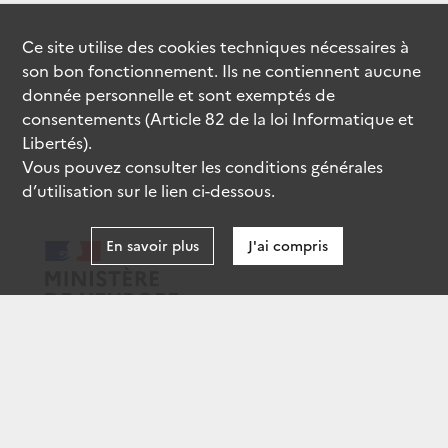
Ce site utilise des
cookies
techniques nécessaires à
son bon fonctionnement. Ils ne contiennent aucune
donnée personnelle et sont exemptés de
consentements (Article 82 de la loi Informatique et
Libertés).
Vous pouvez consulter les conditions générales
d’utilisation sur le lien ci-dessous.
En savoir plus
J'ai compris
data.gouv.fr
gouvernement.fr
legifrance.gouv.fr
service-public.fr