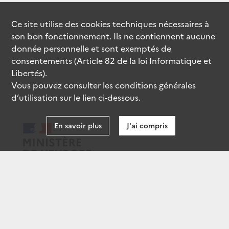
Ce site utilise des
cookies
techniques nécessaires à
son bon fonctionnement. Ils ne contiennent aucune
donnée personnelle et sont exemptés de
consentements (Article 82 de la loi Informatique et
Libertés).
Vous pouvez consulter les conditions générales
d’utilisation sur le lien ci-dessous.
En savoir plus
J'ai compris
data.gouv.fr
gouvernement.fr
legifrance.gouv.fr
service-public.fr