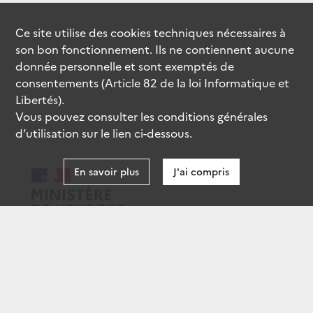
Ce site utilise des
cookies
techniques nécessaires à
son bon fonctionnement. Ils ne contiennent aucune
donnée personnelle et sont exemptés de
consentements (Article 82 de la loi Informatique et
Libertés).
Vous pouvez consulter les conditions générales
d’utilisation sur le lien ci-dessous.
En savoir plus
J'ai compris
data.gouv.fr
gouvernement.fr
legifrance.gouv.fr
service-public.fr