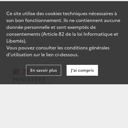
Ce site utilise des
cookies
techniques nécessaires à
son bon fonctionnement. Ils ne contiennent aucune
donnée personnelle et sont exemptés de
consentements (Article 82 de la loi Informatique et
Libertés).
Vous pouvez consulter les conditions générales
d’utilisation sur le lien ci-dessous.
En savoir plus
J'ai compris
data.gouv.fr
gouvernement.fr
legifrance.gouv.fr
service-public.fr