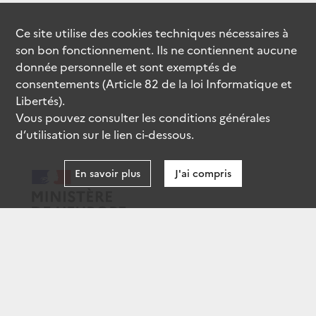
Ce site utilise des
cookies
techniques nécessaires à
son bon fonctionnement. Ils ne contiennent aucune
donnée personnelle et sont exemptés de
consentements (Article 82 de la loi Informatique et
Libertés).
Vous pouvez consulter les conditions générales
d’utilisation sur le lien ci-dessous.
En savoir plus
J'ai compris
data.gouv.fr
gouvernement.fr
legifrance.gouv.fr
service-public.fr