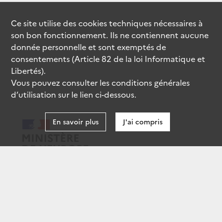
Ce site utilise des
cookies
techniques nécessaires à
son bon fonctionnement. Ils ne contiennent aucune
donnée personnelle et sont exemptés de
consentements (Article 82 de la loi Informatique et
Libertés).
Vous pouvez consulter les conditions générales
d’utilisation sur le lien ci-dessous.
En savoir plus
J'ai compris
data.gouv.fr
gouvernement.fr
legifrance.gouv.fr
service-public.fr