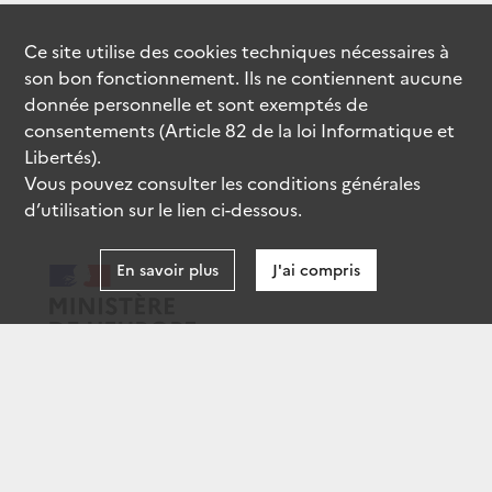
Ce site utilise des
cookies
techniques nécessaires à
son bon fonctionnement. Ils ne contiennent aucune
donnée personnelle et sont exemptés de
consentements (Article 82 de la loi Informatique et
Libertés).
Vous pouvez consulter les conditions générales
d’utilisation sur le lien ci-dessous.
En savoir plus
J'ai compris
data.gouv.fr
gouvernement.fr
legifrance.gouv.fr
service-public.fr