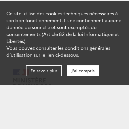
Ce site utilise des
cookies
techniques nécessaires à
son bon fonctionnement. Ils ne contiennent aucune
donnée personnelle et sont exemptés de
consentements (Article 82 de la loi Informatique et
Libertés).
Vous pouvez consulter les conditions générales
d’utilisation sur le lien ci-dessous.
En savoir plus
J'ai compris
data.gouv.fr
gouvernement.fr
legifrance.gouv.fr
service-public.fr