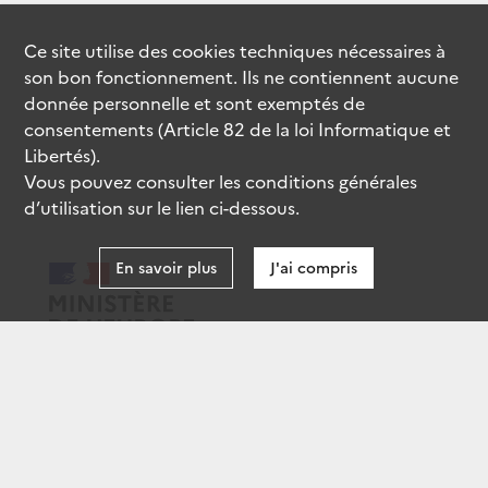
Ce site utilise des
cookies
techniques nécessaires à
son bon fonctionnement. Ils ne contiennent aucune
donnée personnelle et sont exemptés de
consentements (Article 82 de la loi Informatique et
Libertés).
Vous pouvez consulter les conditions générales
d’utilisation sur le lien ci-dessous.
En savoir plus
J'ai compris
data.gouv.fr
gouvernement.fr
legifrance.gouv.fr
service-public.fr