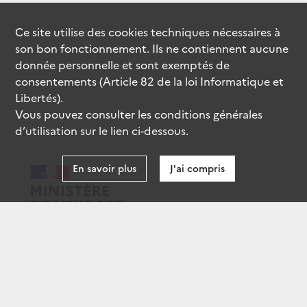
Ce site utilise des
cookies
techniques nécessaires à
son bon fonctionnement. Ils ne contiennent aucune
donnée personnelle et sont exemptés de
consentements (Article 82 de la loi Informatique et
Libertés).
Vous pouvez consulter les conditions générales
d’utilisation sur le lien ci-dessous.
En savoir plus
J'ai compris
data.gouv.fr
gouvernement.fr
legifrance.gouv.fr
service-public.fr