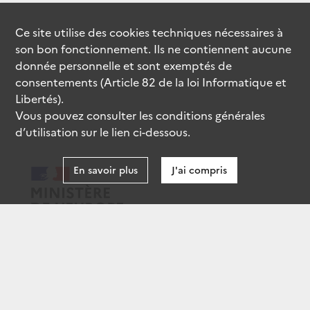
Ce site utilise des
cookies
techniques nécessaires à
son bon fonctionnement. Ils ne contiennent aucune
donnée personnelle et sont exemptés de
consentements (Article 82 de la loi Informatique et
Libertés).
Vous pouvez consulter les conditions générales
d’utilisation sur le lien ci-dessous.
En savoir plus
J'ai compris
data.gouv.fr
gouvernement.fr
legifrance.gouv.fr
service-public.fr