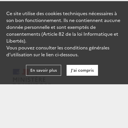
Ce site utilise des
cookies
techniques nécessaires à
son bon fonctionnement. Ils ne contiennent aucune
donnée personnelle et sont exemptés de
consentements (Article 82 de la loi Informatique et
Libertés).
Vous pouvez consulter les conditions générales
d’utilisation sur le lien ci-dessous.
En savoir plus
J'ai compris
data.gouv.fr
gouvernement.fr
legifrance.gouv.fr
service-public.fr