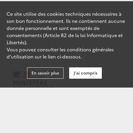
Ce site utilise des
cookies
techniques nécessaires à
son bon fonctionnement. Ils ne contiennent aucune
donnée personnelle et sont exemptés de
consentements (Article 82 de la loi Informatique et
Libertés).
Vous pouvez consulter les conditions générales
d’utilisation sur le lien ci-dessous.
En savoir plus
J'ai compris
data.gouv.fr
gouvernement.fr
legifrance.gouv.fr
service-public.fr