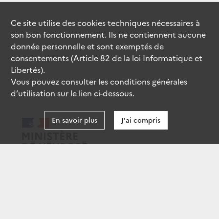
Ce site utilise des
cookies
techniques nécessaires à
son bon fonctionnement. Ils ne contiennent aucune
donnée personnelle et sont exemptés de
consentements (Article 82 de la loi Informatique et
Libertés).
Vous pouvez consulter les conditions générales
d’utilisation sur le lien ci-dessous.
En savoir plus
J'ai compris
data.gouv.fr
gouvernement.fr
legifrance.gouv.fr
service-public.fr