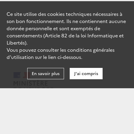
Ce site utilise des
cookies
techniques nécessaires à
son bon fonctionnement. Ils ne contiennent aucune
donnée personnelle et sont exemptés de
consentements (Article 82 de la loi Informatique et
Libertés).
Vous pouvez consulter les conditions générales
d’utilisation sur le lien ci-dessous.
En savoir plus
J'ai compris
data.gouv.fr
gouvernement.fr
legifrance.gouv.fr
service-public.fr