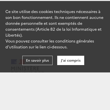
Ce site utilise des
cookies
techniques nécessaires à
son bon fonctionnement. Ils ne contiennent aucune
donnée personnelle et sont exemptés de
consentements (Article 82 de la loi Informatique et
Libertés).
Vous pouvez consulter les conditions générales
d’utilisation sur le lien ci-dessous.
En savoir plus
J'ai compris
data.gouv.fr
gouvernement.fr
legifrance.gouv.fr
service-public.fr