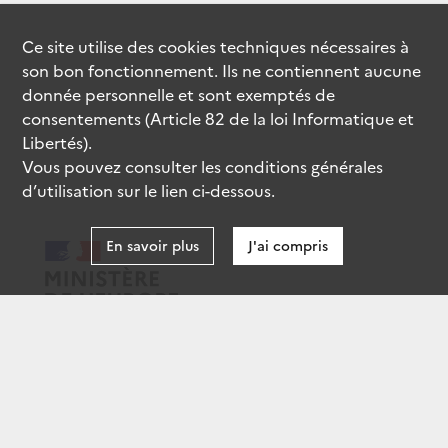
Ce site utilise des
cookies
techniques nécessaires à
son bon fonctionnement. Ils ne contiennent aucune
donnée personnelle et sont exemptés de
consentements (Article 82 de la loi Informatique et
Libertés).
Vous pouvez consulter les conditions générales
d’utilisation sur le lien ci-dessous.
En savoir plus
J'ai compris
data.gouv.fr
gouvernement.fr
legifrance.gouv.fr
service-public.fr